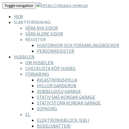
Toggle navigation
HEM
SLÄKTFORSKNING
VÅRA NYA SIDOR
VÅRA ÄLDRE SIDOR
REGISTER
HUSFÖRHÖR OCH FÖRSAMLINGSBÖCKER
PERSONREGISTER
HUSBILEN
OM HUSBILEN
CHECKLISTA KÖP HUSBIL
FÖRVARING
AVLASTNINGSHYLLA
HYLLOR GARDEROB
DUBBELGOLV GARAGE
STATIV SMÅ KORGAR GARAGE
STATIV STORA KORGAR GARAGE
SOPKORG
EL
ELEKTRONIKBLOCK (EBL)
BODELSBATTERI