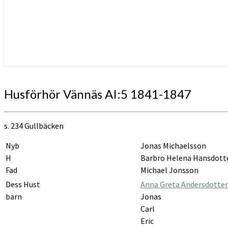
Husförhör
Husförhör Vännäs AI:5 1841-1847
Vännäs
AI:5
1841-
s. 234 Gullbäcken
1847
Nyb
Jonas Michaelsson
H
Barbro Helena Hansdott
Fad
Michael Jonsson
Dess Hust
Anna Greta Andersdotter
barn
Jonas
Carl
Eric