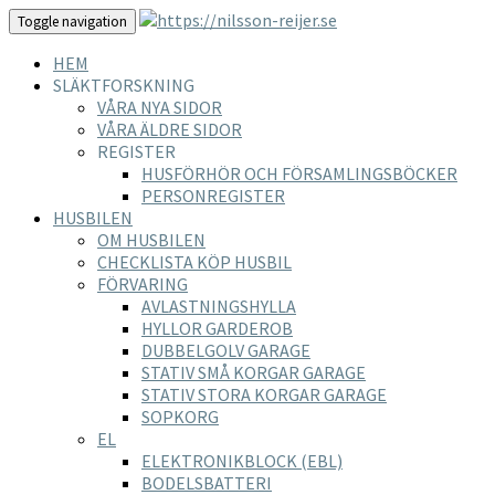
Toggle navigation
HEM
SLÄKTFORSKNING
VÅRA NYA SIDOR
VÅRA ÄLDRE SIDOR
REGISTER
HUSFÖRHÖR OCH FÖRSAMLINGSBÖCKER
PERSONREGISTER
HUSBILEN
OM HUSBILEN
CHECKLISTA KÖP HUSBIL
FÖRVARING
AVLASTNINGSHYLLA
HYLLOR GARDEROB
DUBBELGOLV GARAGE
STATIV SMÅ KORGAR GARAGE
STATIV STORA KORGAR GARAGE
SOPKORG
EL
ELEKTRONIKBLOCK (EBL)
BODELSBATTERI