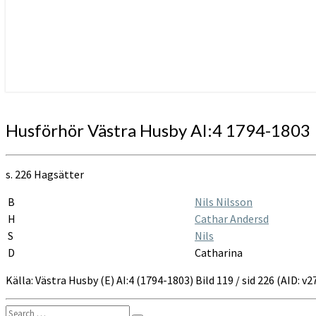
Husförhör
Husförhör Västra Husby AI:4 1794-1803
Västra
Husby
AI:4
s. 226 Hagsätter
1794-
1803
B
Nils Nilsson
H
Cathar Andersd
S
Nils
D
Catharina
Källa: Västra Husby (E) AI:4 (1794-1803) Bild 119 / sid 226 (AID:
Search