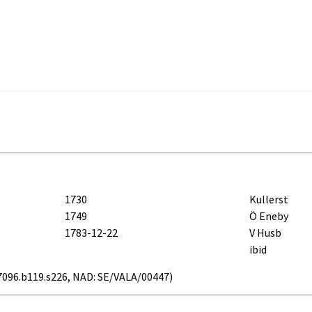
1730
Kullerst
1749
Ö Eneby
1783-12-22
V Husb
ibid
 v27096.b119.s226, NAD: SE/VALA/00447)