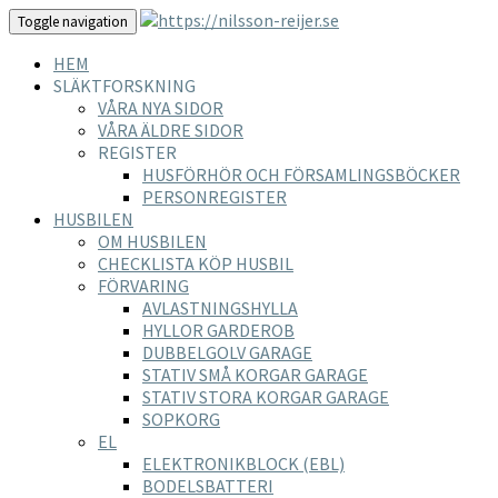
Toggle navigation
HEM
SLÄKTFORSKNING
VÅRA NYA SIDOR
VÅRA ÄLDRE SIDOR
REGISTER
HUSFÖRHÖR OCH FÖRSAMLINGSBÖCKER
PERSONREGISTER
HUSBILEN
OM HUSBILEN
CHECKLISTA KÖP HUSBIL
FÖRVARING
AVLASTNINGSHYLLA
HYLLOR GARDEROB
DUBBELGOLV GARAGE
STATIV SMÅ KORGAR GARAGE
STATIV STORA KORGAR GARAGE
SOPKORG
EL
ELEKTRONIKBLOCK (EBL)
BODELSBATTERI