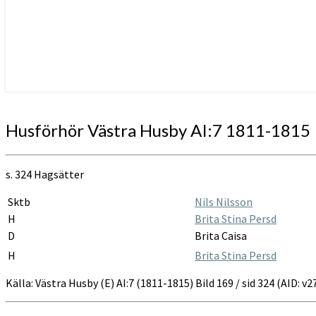
Husförhör
Husförhör Västra Husby AI:7 1811-1815
Västra
Husby
AI:7
s. 324 Hagsätter
1811-
1815
Sktb
Nils Nilsson
H
Brita Stina Persd
D
Brita Caisa
H
Brita Stina Persd
Källa: Västra Husby (E) AI:7 (1811-1815) Bild 169 / sid 324 (AID: