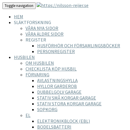
Toggle navigation
HEM
SLÄKTFORSKNING
VÅRA NYA SIDOR
VÅRA ÄLDRE SIDOR
REGISTER
HUSFÖRHÖR OCH FÖRSAMLINGSBÖCKER
PERSONREGISTER
HUSBILEN
OM HUSBILEN
CHECKLISTA KÖP HUSBIL
FÖRVARING
AVLASTNINGSHYLLA
HYLLOR GARDEROB
DUBBELGOLV GARAGE
STATIV SMÅ KORGAR GARAGE
STATIV STORA KORGAR GARAGE
SOPKORG
EL
ELEKTRONIKBLOCK (EBL)
BODELSBATTERI