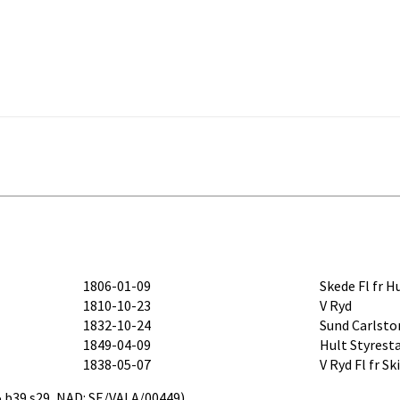
1806-01-09
Skede Fl fr H
1810-10-23
V Ryd
1832-10-24
Sund Carlsto
1849-04-09
Hult Styrest
1838-05-07
V Ryd Fl fr S
025.b39.s29, NAD: SE/VALA/00449)