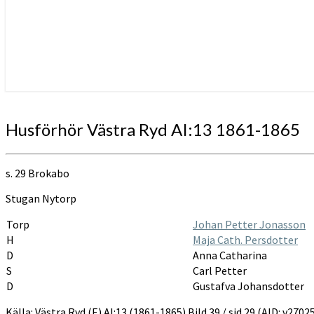
Husförhör
Husförhör Västra Ryd AI:13 1861-1865
Västra
Ryd
AI:13
s. 29 Brokabo
1861-
1865
Stugan Nytorp
Torp
Johan Petter Jonasson
H
Maja Cath. Persdotter
D
Anna Catharina
S
Carl Petter
D
Gustafva Johansdotter
Källa: Västra Ryd (E) AI:13 (1861-1865) Bild 39 / sid 29 (AID: v27