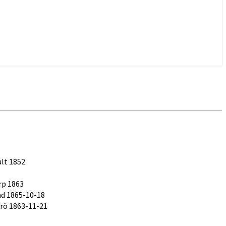
ult 1852
rp 1863
ad 1865-10-18
kirö 1863-11-21