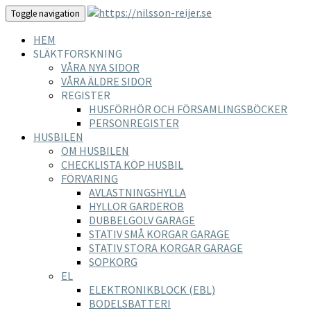
Toggle navigation
HEM
SLÄKTFORSKNING
VÅRA NYA SIDOR
VÅRA ÄLDRE SIDOR
REGISTER
HUSFÖRHÖR OCH FÖRSAMLINGSBÖCKER
PERSONREGISTER
HUSBILEN
OM HUSBILEN
CHECKLISTA KÖP HUSBIL
FÖRVARING
AVLASTNINGSHYLLA
HYLLOR GARDEROB
DUBBELGOLV GARAGE
STATIV SMÅ KORGAR GARAGE
STATIV STORA KORGAR GARAGE
SOPKORG
EL
ELEKTRONIKBLOCK (EBL)
BODELSBATTERI