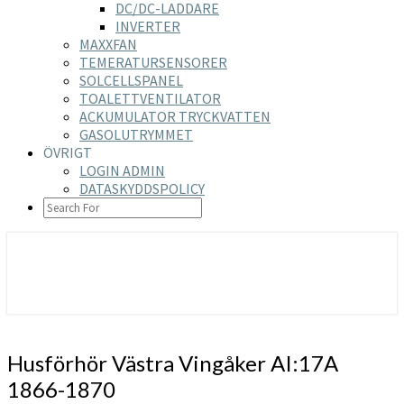
DC/DC-LADDARE
INVERTER
MAXXFAN
TEMERATURSENSORER
SOLCELLSPANEL
TOALETTVENTILATOR
ACKUMULATOR TRYCKVATTEN
GASOLUTRYMMET
ÖVRIGT
LOGIN ADMIN
DATASKYDDSPOLICY
SEARCH
ICON
https://nilsson-reijer.se
Husförhör
Husförhör Västra Vingåker AI:17A
Västra
1866-1870
Vingåker