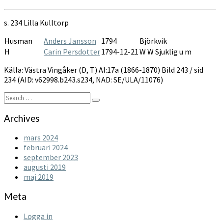
AI:17A
1866-
s. 234 Lilla Kulltorp
1870
Husman
Anders Jansson
1794
Björkvik
H
Carin Persdotter
1794-12-21
W W Sjuklig u m
Källa: Västra Vingåker (D, T) AI:17a (1866-1870) Bild 243 / sid
234 (AID: v62998.b243.s234, NAD: SE/ULA/11076)
Search
Search
for:
Archives
mars 2024
februari 2024
september 2023
augusti 2019
maj 2019
Meta
Logga in