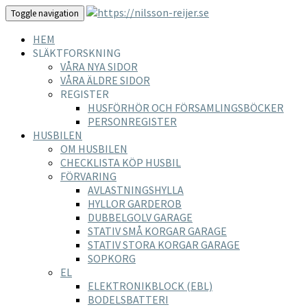
Toggle navigation
HEM
SLÄKTFORSKNING
VÅRA NYA SIDOR
VÅRA ÄLDRE SIDOR
REGISTER
HUSFÖRHÖR OCH FÖRSAMLINGSBÖCKER
PERSONREGISTER
HUSBILEN
OM HUSBILEN
CHECKLISTA KÖP HUSBIL
FÖRVARING
AVLASTNINGSHYLLA
HYLLOR GARDEROB
DUBBELGOLV GARAGE
STATIV SMÅ KORGAR GARAGE
STATIV STORA KORGAR GARAGE
SOPKORG
EL
ELEKTRONIKBLOCK (EBL)
BODELSBATTERI