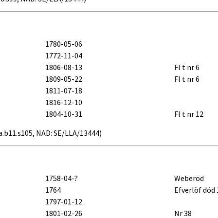
1780-05-06
1772-11-04
1806-08-13
Fl t nr 6
1809-05-22
Fl t nr 6
1811-07-18
1816-12-10
1804-10-31
Fl t nr 12
76a.b11.s105, NAD: SE/LLA/13444)
1758-04-?
Weberöd
1764
Efverlöf död
1797-01-12
1801-02-26
Nr 38