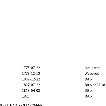
1775-07-22
Hellestad
1778-12-12
Weberöd
1809-12-22
Dito
1807-07-22
Dito nr 31 18
1818-04-03
Dito
1820
Dito
.b8.s99, NAD: SE/LLA/13444)