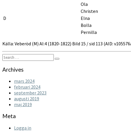
Ola
Christen
D
Elna
Bolla
Pernilla
Källa: Veberöd (M) AI:4 (1820-1822) Bild 15 / sid 113 (AID: v1055
Search
Search
for:
Archives
mars 2024
februari 2024
september 2023
augusti 2019
maj 2019
Meta
Logga in