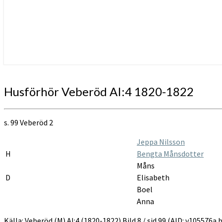
Husförhör
Husförhör Veberöd AI:4 1820-1822
Veberöd
AI:4
1820-
s. 99 Veberöd 2
1822
Jeppa Nilsson
H
Bengta Månsdotter
Måns
D
Elisabeth
Boel
Anna
Källa: Veberöd (M) AI:4 (1820-1822) Bild 8 / sid 99 (AID: v105576a