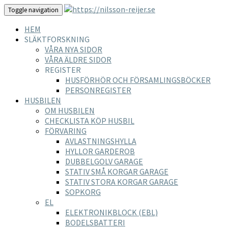
Toggle navigation
HEM
SLÄKTFORSKNING
VÅRA NYA SIDOR
VÅRA ÄLDRE SIDOR
REGISTER
HUSFÖRHÖR OCH FÖRSAMLINGSBÖCKER
PERSONREGISTER
HUSBILEN
OM HUSBILEN
CHECKLISTA KÖP HUSBIL
FÖRVARING
AVLASTNINGSHYLLA
HYLLOR GARDEROB
DUBBELGOLV GARAGE
STATIV SMÅ KORGAR GARAGE
STATIV STORA KORGAR GARAGE
SOPKORG
EL
ELEKTRONIKBLOCK (EBL)
BODELSBATTERI