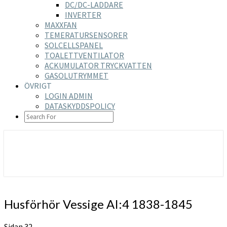
DC/DC-LADDARE
INVERTER
MAXXFAN
TEMERATURSENSORER
SOLCELLSPANEL
TOALETTVENTILATOR
ACKUMULATOR TRYCKVATTEN
GASOLUTRYMMET
ÖVRIGT
LOGIN ADMIN
DATASKYDDSPOLICY
SEARCH
ICON
https://nilsson-reijer.se
Husförhör
Husförhör Vessige AI:4 1838-1845
Vessige
AI:4
Sidan 32