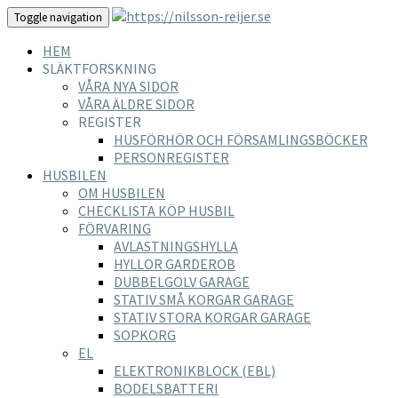
Toggle navigation
HEM
SLÄKTFORSKNING
VÅRA NYA SIDOR
VÅRA ÄLDRE SIDOR
REGISTER
HUSFÖRHÖR OCH FÖRSAMLINGSBÖCKER
PERSONREGISTER
HUSBILEN
OM HUSBILEN
CHECKLISTA KÖP HUSBIL
FÖRVARING
AVLASTNINGSHYLLA
HYLLOR GARDEROB
DUBBELGOLV GARAGE
STATIV SMÅ KORGAR GARAGE
STATIV STORA KORGAR GARAGE
SOPKORG
EL
ELEKTRONIKBLOCK (EBL)
BODELSBATTERI