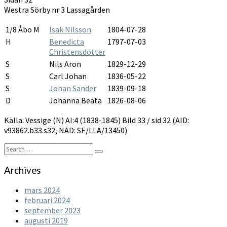
1838-
Westra Sörby nr 3 Lassagården
1845
1/8 Åbo M
Isak Nilsson
1804-07-28
H
Benedicta
1797-07-03
Christensdotter
S
Nils Aron
1829-12-29
S
Carl Johan
1836-05-22
S
Johan Sander
1839-09-18
D
Johanna Beata
1826-08-06
Källa: Vessige (N) AI:4 (1838-1845) Bild 33 / sid 32 (AID:
v93862.b33.s32, NAD: SE/LLA/13450)
Search
Search
for:
Archives
mars 2024
februari 2024
september 2023
augusti 2019