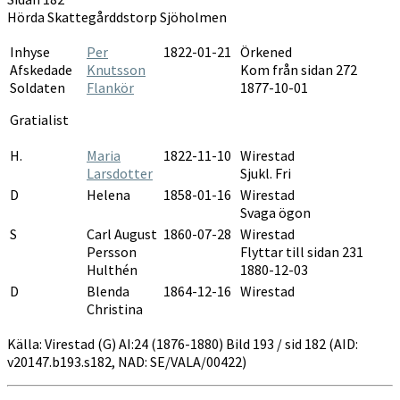
1876-
Hörda Skattegårddstorp Sjöholmen
1880
Inhyse
Per
1822-01-21
Örkened
Afskedade
Knutsson
Kom från sidan 272
Soldaten
Flankör
1877-10-01
Gratialist
H.
Maria
1822-11-10
Wirestad
Larsdotter
Sjukl. Fri
D
Helena
1858-01-16
Wirestad
Svaga ögon
S
Carl August
1860-07-28
Wirestad
Persson
Flyttar till sidan 231
Hulthén
1880-12-03
D
Blenda
1864-12-16
Wirestad
Christina
Källa: Virestad (G) AI:24 (1876-1880) Bild 193 / sid 182 (AID:
v20147.b193.s182, NAD: SE/VALA/00422)