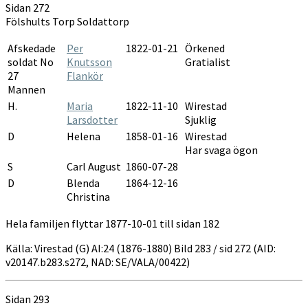
Sidan 272
Fölshults Torp Soldattorp
Afskedade
Per
1822-01-21
Örkened
soldat No
Knutsson
Gratialist
27
Flankör
Mannen
H.
Maria
1822-11-10
Wirestad
Larsdotter
Sjuklig
D
Helena
1858-01-16
Wirestad
Har svaga ögon
S
Carl August
1860-07-28
D
Blenda
1864-12-16
Christina
Hela familjen flyttar 1877-10-01 till sidan 182
Källa: Virestad (G) AI:24 (1876-1880) Bild 283 / sid 272 (AID:
v20147.b283.s272, NAD: SE/VALA/00422)
Sidan 293