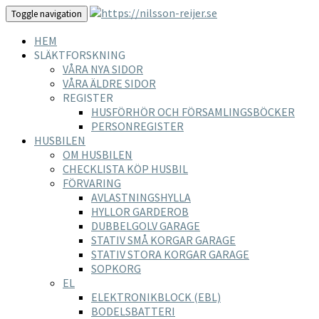
Toggle navigation
HEM
SLÄKTFORSKNING
VÅRA NYA SIDOR
VÅRA ÄLDRE SIDOR
REGISTER
HUSFÖRHÖR OCH FÖRSAMLINGSBÖCKER
PERSONREGISTER
HUSBILEN
OM HUSBILEN
CHECKLISTA KÖP HUSBIL
FÖRVARING
AVLASTNINGSHYLLA
HYLLOR GARDEROB
DUBBELGOLV GARAGE
STATIV SMÅ KORGAR GARAGE
STATIV STORA KORGAR GARAGE
SOPKORG
EL
ELEKTRONIKBLOCK (EBL)
BODELSBATTERI