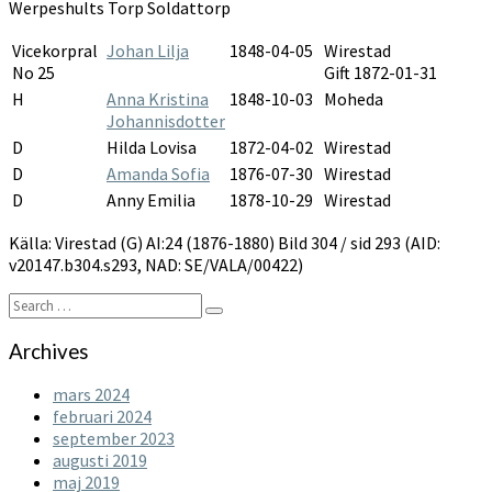
Werpeshults Torp Soldattorp
Vicekorpral
Johan Lilja
1848-04-05
Wirestad
No 25
Gift 1872-01-31
H
Anna Kristina
1848-10-03
Moheda
Johannisdotter
D
Hilda Lovisa
1872-04-02
Wirestad
D
Amanda Sofia
1876-07-30
Wirestad
D
Anny Emilia
1878-10-29
Wirestad
Källa: Virestad (G) AI:24 (1876-1880) Bild 304 / sid 293 (AID:
v20147.b304.s293, NAD: SE/VALA/00422)
Search
Search
for:
Archives
mars 2024
februari 2024
september 2023
augusti 2019
maj 2019