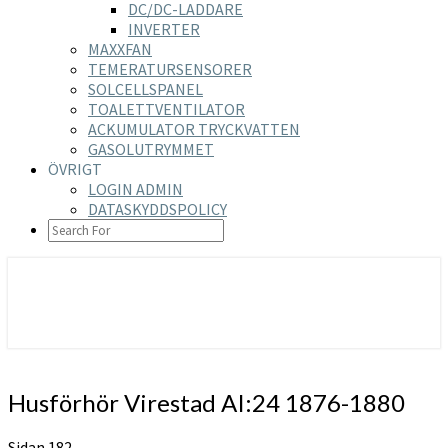
DC/DC-LADDARE
INVERTER
MAXXFAN
TEMERATURSENSORER
SOLCELLSPANEL
TOALETTVENTILATOR
ACKUMULATOR TRYCKVATTEN
GASOLUTRYMMET
ÖVRIGT
LOGIN ADMIN
DATASKYDDSPOLICY
SEARCH
ICON
https://nilsson-reijer.se
Husförhör
Husförhör Virestad AI:24 1876-1880
Virestad
AI:24
Sidan 182