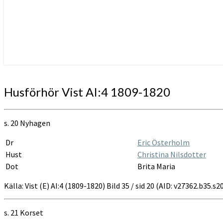
Husförhör
Husförhör Vist AI:4 1809-1820
Vist
AI:4
1809-
s. 20 Nyhagen
1820
Dr
Eric Österholm
Hust
Christina Nilsdotter
Dot
Brita Maria
Källa: Vist (E) AI:4 (1809-1820) Bild 35 / sid 20 (AID: v27362.b35.
s. 21 Korset