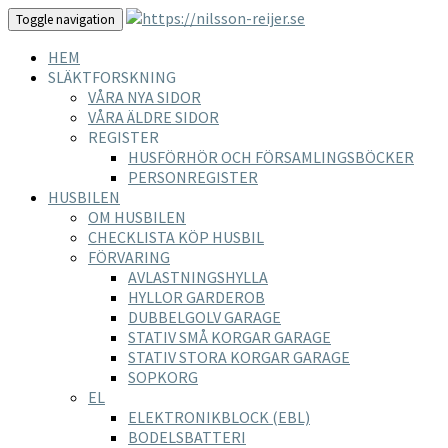
Toggle navigation
HEM
SLÄKTFORSKNING
VÅRA NYA SIDOR
VÅRA ÄLDRE SIDOR
REGISTER
HUSFÖRHÖR OCH FÖRSAMLINGSBÖCKER
PERSONREGISTER
HUSBILEN
OM HUSBILEN
CHECKLISTA KÖP HUSBIL
FÖRVARING
AVLASTNINGSHYLLA
HYLLOR GARDEROB
DUBBELGOLV GARAGE
STATIV SMÅ KORGAR GARAGE
STATIV STORA KORGAR GARAGE
SOPKORG
EL
ELEKTRONIKBLOCK (EBL)
BODELSBATTERI