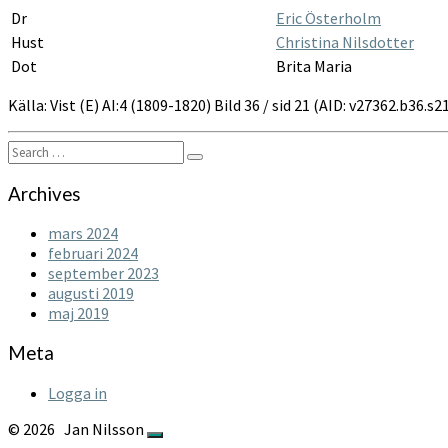
Dr
Eric Österholm
Hust
Christina Nilsdotter
Dot
Brita Maria
Källa: Vist (E) AI:4 (1809-1820) Bild 36 / sid 21 (AID: v27362.b36.
Search
Search
for:
Archives
mars 2024
februari 2024
september 2023
augusti 2019
maj 2019
Meta
Logga in
© 2026
Jan Nilsson