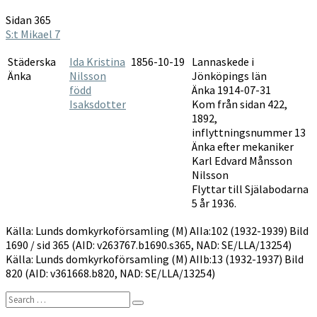
1932-
Sidan 365
1939
S:t Mikael 7
Städerska
Ida Kristina
1856-10-19
Lannaskede i
Änka
Nilsson
Jönköpings län
född
Änka 1914-07-31
Isaksdotter
Kom från sidan 422,
1892,
inflyttningsnummer 13
Änka efter mekaniker
Karl Edvard Månsson
Nilsson
Flyttar till Själabodarna
5 år 1936.
Källa: Lunds domkyrkoförsamling (M) AIIa:102 (1932-1939) Bild
1690 / sid 365 (AID: v263767.b1690.s365, NAD: SE/LLA/13254)
Källa: Lunds domkyrkoförsamling (M) AIIb:13 (1932-1937) Bild
820 (AID: v361668.b820, NAD: SE/LLA/13254)
Search
Search
for: