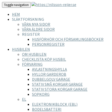
Toggle navigation
HEM
SLÄKTFORSKNING
VÅRA NYA SIDOR
VÅRA ÄLDRE SIDOR
REGISTER
HUSFÖRHÖR OCH FÖRSAMLINGSBÖCKER
PERSONREGISTER
HUSBILEN
OM HUSBILEN
CHECKLISTA KÖP HUSBIL
FÖRVARING
AVLASTNINGSHYLLA
HYLLOR GARDEROB
DUBBELGOLV GARAGE
STATIV SMÅ KORGAR GARAGE
STATIV STORA KORGAR GARAGE
SOPKORG
EL
ELEKTRONIKBLOCK (EBL)
BODELSBATTERI