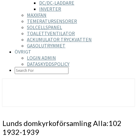
DC/DC-LADDARE
INVERTER
MAXXFAN
TEMERATURSENSORER
SOLCELLSPANEL
TOALETTVENTILATOR
ACKUMULATOR TRYCKVATTEN
GASOLUTRYMMET
ÖVRIGT
LOGIN ADMIN
DATASKYDDSPOLICY
SEARCH
ICON
https://nilsson-reijer.se
Lunds
Lunds domkyrkoförsamling AIIa:102
domkyrkoförsamling
1932-1939
AIIa:102