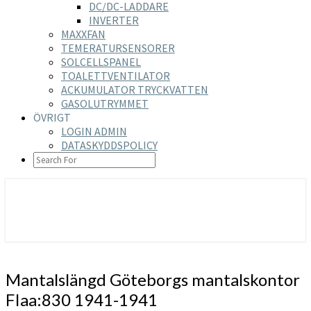
DC/DC-LADDARE
INVERTER
MAXXFAN
TEMERATURSENSORER
SOLCELLSPANEL
TOALETTVENTILATOR
ACKUMULATOR TRYCKVATTEN
GASOLUTRYMMET
ÖVRIGT
LOGIN ADMIN
DATASKYDDSPOLICY
SEARCH
ICON
https://nilsson-reijer.se
Mantalslängd
Mantalslängd Göteborgs mantalskontor
Göteborgs
FIaa:830 1941-1941
mantalskontor