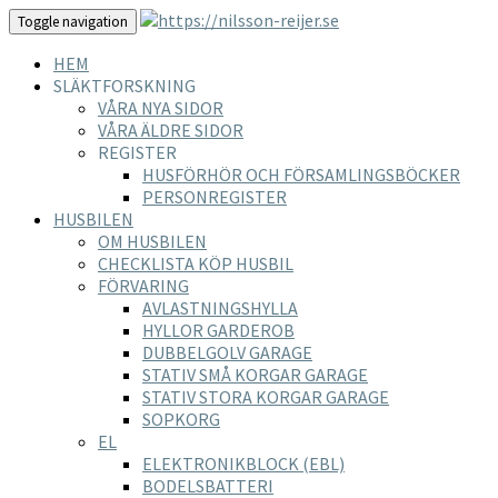
Toggle navigation
HEM
SLÄKTFORSKNING
VÅRA NYA SIDOR
VÅRA ÄLDRE SIDOR
REGISTER
HUSFÖRHÖR OCH FÖRSAMLINGSBÖCKER
PERSONREGISTER
HUSBILEN
OM HUSBILEN
CHECKLISTA KÖP HUSBIL
FÖRVARING
AVLASTNINGSHYLLA
HYLLOR GARDEROB
DUBBELGOLV GARAGE
STATIV SMÅ KORGAR GARAGE
STATIV STORA KORGAR GARAGE
SOPKORG
EL
ELEKTRONIKBLOCK (EBL)
BODELSBATTERI