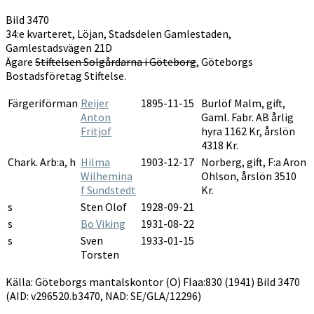
FIaa:830
Bild 3470
1941-
34:e kvarteret, Löjan, Stadsdelen Gamlestaden,
1941
Gamlestadsvägen 21D
Ägare
Stiftelsen Solgårdarna i Göteborg
, Göteborgs
Bostadsföretag Stiftelse.
Färgeriförman
Reijer
1895-11-15
Burlöf Malm, gift,
Anton
Gaml. Fabr. AB årlig
Fritjof
hyra 1162 Kr, årslön
4318 Kr.
Chark. Arb:a, h
Hilma
1903-12-17
Norberg, gift, F:a Aron
Wilhemina
Ohlson, årslön 3510
f Sundstedt
Kr.
s
Sten Olof
1928-09-21
s
Bo Viking
1931-08-22
s
Sven
1933-01-15
Torsten
Källa: Göteborgs mantalskontor (O) FIaa:830 (1941) Bild 3470
(AID: v296520.b3470, NAD: SE/GLA/12296)