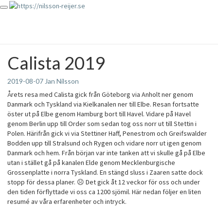
Toggle
https://nilsson-reijer.se
navigation
Calista 2019
Calista
2019
2019-08-07
Jan Nilsson
Årets resa med Calista gick från Göteborg via Anholt ner genom
Danmark och Tyskland via Kielkanalen ner till Elbe. Resan fortsatte
öster ut på Elbe genom Hamburg bort till Havel. Vidare på Havel
genom Berlin upp till Order som sedan tog oss norr ut till Stettin i
Polen. Härifrån gick vi via Stettiner Haff, Penestrom och Greifswalder
Bodden upp till Stralsund och Rygen och vidare norr ut igen genom
Danmark och hem. Från början var inte tanken att vi skulle gå på Elbe
utan i stället gå på kanalen Elde genom Mecklenburgische
Grossenplatte i norra Tyskland. En stängd sluss i Zaaren satte dock
stopp för dessa planer. ☹️ Det gick åt 12 veckor för oss och under
den tiden förflyttade vi oss ca 1200 sjömil. Här nedan följer en liten
resumé av våra erfarenheter och intryck.