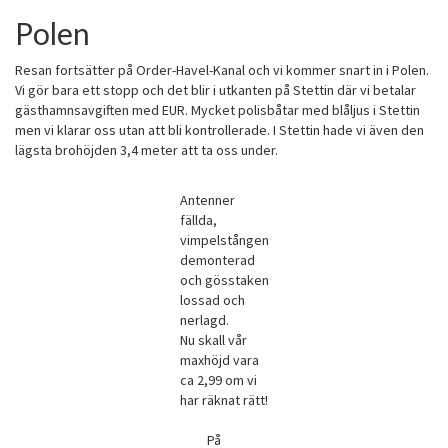
Polen
Resan fortsätter på Order-Havel-Kanal och vi kommer snart in i Polen.
Vi gör bara ett stopp och det blir i utkanten på Stettin där vi betalar
gästhamnsavgiften med EUR. Mycket polisbåtar med blåljus i Stettin
men vi klarar oss utan att bli kontrollerade. I Stettin hade vi även den
lägsta brohöjden 3,4 meter att ta oss under.
Antenner
fällda,
vimpelstången
demonterad
och gösstaken
lossad och
nerlagd.
Nu skall vår
maxhöjd vara
ca 2,99 om vi
har räknat rätt!
På