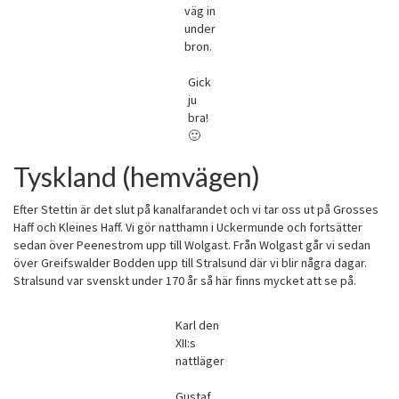
väg in
under
bron.
Gick
ju
bra!
🙂
Tyskland (hemvägen)
Efter Stettin är det slut på kanalfarandet och vi tar oss ut på Grosses
Haff och Kleines Haff. Vi gör natthamn i Uckermunde och fortsätter
sedan över Peenestrom upp till Wolgast. Från Wolgast går vi sedan
över Greifswalder Bodden upp till Stralsund där vi blir några dagar.
Stralsund var svenskt under 170 år så här finns mycket att se på.
Karl den
XII:s
nattläger
Gustaf