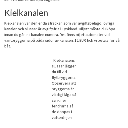
Kielkanalen
Kielkanalen var den enda sträckan som var avgiftsbelagd, övriga
kanaler och slussar är avgiftsfria i Tyskland. Biljett måste du köpa
innan du går in i kanalen numera. Det finns biljettautomater vid
väntbryggorna på båda sidor av kanalen. 12 EUR fick vi betala för vår
båt.
I Kielkanalens
slussar lägger
du till vid
flytbryggorna.
Observera att
bryggorna är
väldigt låga så
sänk ner
fendrarna så
de doppas i
vattenlinjen.