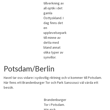
tillverkning av
all optik i det
gamla
Östtyskland. I
dag finns det
en
upplevelsepark
till minne av
detta med
bland annat
olika typer av
synvillor.
Potsdam/Berlin
Havel tar oss vidare i sydostlig riktning och vi kommer till Potsdam.
Här finns ett Brandenburger Tor och Park Sanssouci väl värda ett
besök.
Brandenburger
Tor i Potsdam.
Här gick