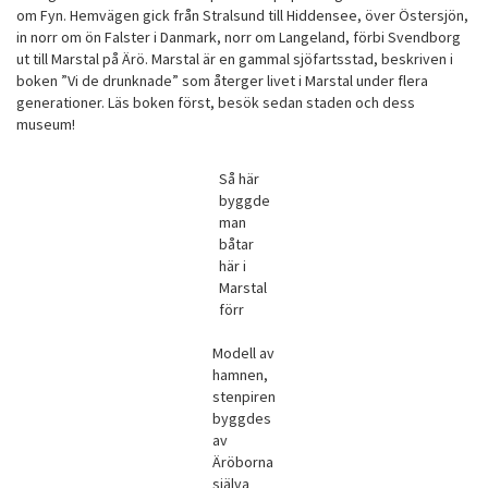
om Fyn. Hemvägen gick från Stralsund till Hiddensee, över Östersjön,
in norr om ön Falster i Danmark, norr om Langeland, förbi Svendborg
ut till Marstal på Ärö. Marstal är en gammal sjöfartsstad, beskriven i
boken ”Vi de drunknade” som återger livet i Marstal under flera
generationer. Läs boken först, besök sedan staden och dess
museum!
Så här
byggde
man
båtar
här i
Marstal
förr
Modell av
hamnen,
stenpiren
byggdes
av
Äröborna
själva