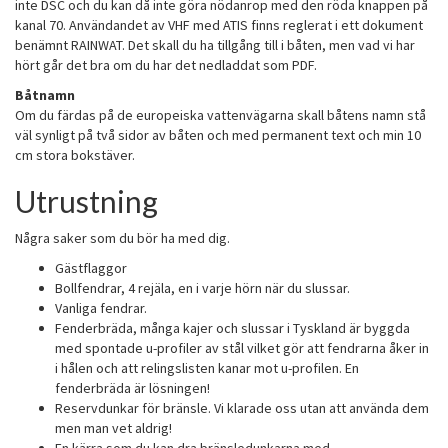
inte DSC och du kan då inte göra nödanrop med den röda knappen på
kanal 70. Användandet av VHF med ATIS finns reglerat i ett dokument
benämnt RAINWAT. Det skall du ha tillgång till i båten, men vad vi har
hört går det bra om du har det nedladdat som PDF.
Båtnamn
Om du färdas på de europeiska vattenvägarna skall båtens namn stå
väl synligt på två sidor av båten och med permanent text och min 10
cm stora bokstäver.
Utrustning
Några saker som du bör ha med dig.
Gästflaggor
Bollfendrar, 4 rejäla, en i varje hörn när du slussar.
Vanliga fendrar.
Fenderbräda, många kajer och slussar i Tyskland är byggda
med spontade u-profiler av stål vilket gör att fendrarna åker in
i hålen och att relingslisten kanar mot u-profilen. En
fenderbräda är lösningen!
Reservdunkar för bränsle. Vi klarade oss utan att använda dem
men man vet aldrig!