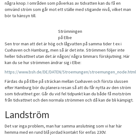
några knop. I områden som påverkas av tidvatten kan du få en
omvänd ström som går mot ett ställe med stigande nivå, vilket man
bör ta hänsyn till.
Strömningen
på Elbe
Sen tror man att det är hög och lågvatten på samma tider t ex i
Cuxhaven och Hamburg, men så är det inte. Strömmen följer inte
heller tidvattnet utan det är någon/ några timmars förskjutning. Här
kan du se hur strömmen ändrar sig i Elbe:
https://www.bsh.de/DE/DATEN/Stroemungen/stroemungen_node.html
Färdas du på Elbe på sträckan mellan Cuxhaven och första slussen
efter Hamburg bör du planera resan så att du får nytta av den ström
som tidvattnet ger. Går du vid fel tidpunkt kan du både få motström
från tidvattnet och den normala strömmen och då kan de bli kämpigt.
Landström
Det var inga problem, man har samma anslutning som vi har här
hemma med en rund blå jordad kontakt för enfas 230V.