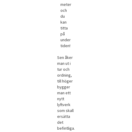
meter
och
du
kan
titta
på
under
tiden!
Sen åker
man ut i
tur och
ordning,
till höger
bygger
man ett
nytt
lyftverk
som skall
ersätta
det
befintliga.