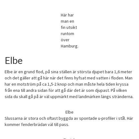
Här har
man en
fin utsikt
runtom
över
Hamburg.
Elbe
Elbe är en grund flod, på sina ställen är största djupet bara 1,6 meter
och det gäller att gå här när det finns hyfsat med vatten i floden. Man
har en motström på ca 1,5-2 knop och man måste hela tiden kryssa
från ena till andra sidan för att gå där det är som djupast. På vilken
sida du skall gå på är väl uppmärkt med landmärken längs stränderna.
Elbe
Slussarna är stora och oftast byggda av spontade u-profiler i stål. Här
kommer fenderbrädan väl till pass.