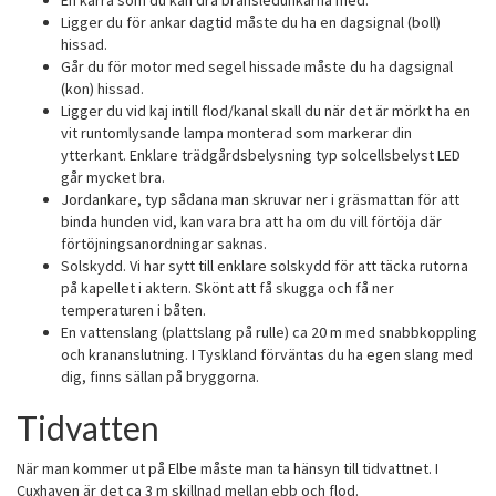
En kärra som du kan dra bränsledunkarna med.
Ligger du för ankar dagtid måste du ha en dagsignal (boll)
hissad.
Går du för motor med segel hissade måste du ha dagsignal
(kon) hissad.
Ligger du vid kaj intill flod/kanal skall du när det är mörkt ha en
vit runtomlysande lampa monterad som markerar din
ytterkant. Enklare trädgårdsbelysning typ solcellsbelyst LED
går mycket bra.
Jordankare, typ sådana man skruvar ner i gräsmattan för att
binda hunden vid, kan vara bra att ha om du vill förtöja där
förtöjningsanordningar saknas.
Solskydd. Vi har sytt till enklare solskydd för att täcka rutorna
på kapellet i aktern. Skönt att få skugga och få ner
temperaturen i båten.
En vattenslang (plattslang på rulle) ca 20 m med snabbkoppling
och krananslutning. I Tyskland förväntas du ha egen slang med
dig, finns sällan på bryggorna.
Tidvatten
När man kommer ut på Elbe måste man ta hänsyn till tidvattnet. I
Cuxhaven är det ca 3 m skillnad mellan ebb och flod.