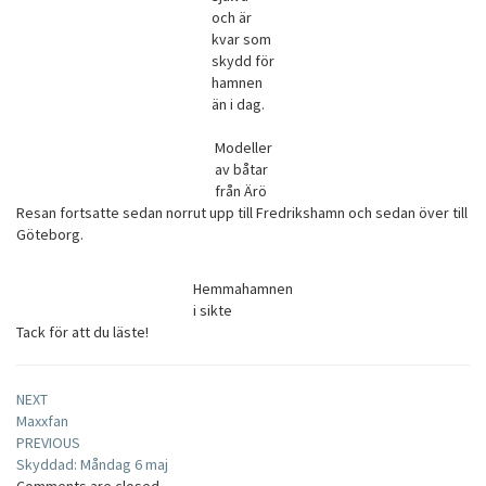
och är
kvar som
skydd för
hamnen
än i dag.
Modeller
av båtar
från Ärö
Resan fortsatte sedan norrut upp till Fredrikshamn och sedan över till
Göteborg.
Hemmahamnen
i sikte
Tack för att du läste!
Post
NEXT
Maxxfan
navigation
PREVIOUS
Skyddad: Måndag 6 maj