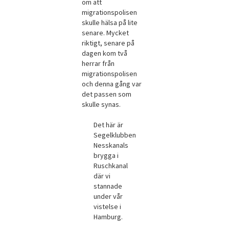
om att
migrationspolisen
skulle hälsa på lite
senare. Mycket
riktigt, senare på
dagen kom två
herrar från
migrationspolisen
och denna gång var
det passen som
skulle synas.
Det här är
Segelklubben
Nesskanals
brygga i
Ruschkanal
där vi
stannade
under vår
vistelse i
Hamburg.