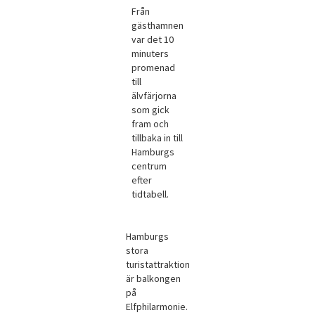
Från
gästhamnen
var det 10
minuters
promenad
till
älvfärjorna
som gick
fram och
tillbaka in till
Hamburgs
centrum
efter
tidtabell.
Hamburgs
stora
turistattraktion
är balkongen
på
Elfphilarmonie.