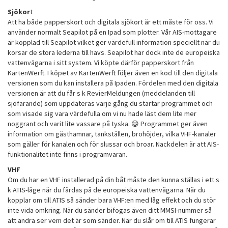
Sjökor
t
Att ha både papperskort och digitala sjökort är ett måste för oss. Vi
använder normalt Seapilot på en Ipad som plotter. Vår AIS-mottagare
är kopplad till Seapilot vilket ger värdefull information speciellt när du
korsar de stora lederna till havs. Seapilot har dock inte de europeiska
vattenvägarna i sitt system. Vi köpte därför papperskort från
KartenWerft. I köpet av KartenWerft följer även en kod till den digitala
versionen som du kan installera på Ipaden. Fördelen med den digitala
versionen är att du får s k RevierMeldungen (meddelanden till
sjöfarande) som uppdateras varje gång du startar programmet och
som visade sig vara värdefulla om vi nu hade läst dem lite mer
noggrant och varit lite vassare på tyska. 😀 Programmet ger även
information om gästhamnar, tankställen, brohöjder, vilka VHF-kanaler
som gäller för kanalen och för slussar och broar. Nackdelen är att AIS-
funktionalitet inte finns i programvaran.
VHF
Om du har en VHF installerad på din båt måste den kunna ställas i ett s
k ATIS-läge när du färdas på de europeiska vattenvägarna. När du
kopplar om till ATIS så sänder bara VHF:en med låg effekt och du stör
inte vida omkring. När du sänder bifogas även ditt MMSI-nummer så
att andra ser vem det är som sänder. När du slår om till ATIS fungerar