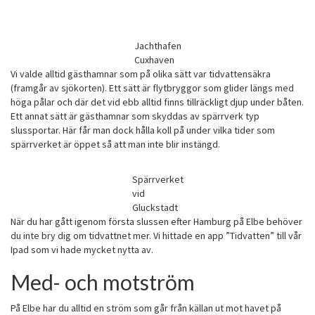
Jachthafen
Cuxhaven
Vi valde alltid gästhamnar som på olika sätt var tidvattensäkra
(framgår av sjökorten). Ett sätt är flytbryggor som glider längs med
höga pålar och där det vid ebb alltid finns tillräckligt djup under båten.
Ett annat sätt är gästhamnar som skyddas av spärrverk typ
slussportar. Här får man dock hålla koll på under vilka tider som
spärrverket är öppet så att man inte blir instängd.
Spärrverket
vid
Gluckstadt
När du har gått igenom första slussen efter Hamburg på Elbe behöver
du inte bry dig om tidvattnet mer. Vi hittade en app ”Tidvatten” till vår
Ipad som vi hade mycket nytta av.
Med- och motström
På Elbe har du alltid en ström som går från källan ut mot havet på