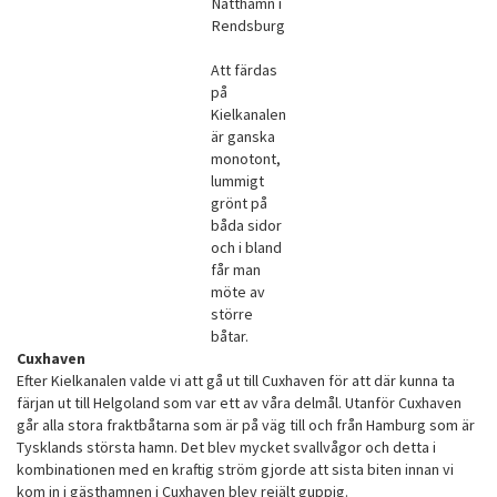
Natthamn i
Rendsburg
Att färdas
på
Kielkanalen
är ganska
monotont,
lummigt
grönt på
båda sidor
och i bland
får man
möte av
större
båtar.
Cuxhaven
Efter Kielkanalen valde vi att gå ut till Cuxhaven för att där kunna ta
färjan ut till Helgoland som var ett av våra delmål. Utanför Cuxhaven
går alla stora fraktbåtarna som är på väg till och från Hamburg som är
Tysklands största hamn. Det blev mycket svallvågor och detta i
kombinationen med en kraftig ström gjorde att sista biten innan vi
kom in i gästhamnen i Cuxhaven blev rejält guppig.