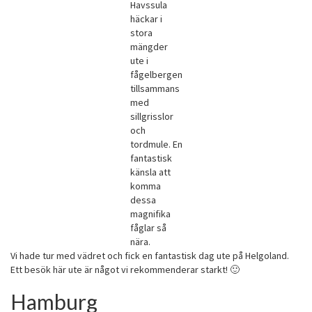
Havssula
häckar i
stora
mängder
ute i
fågelbergen
tillsammans
med
sillgrisslor
och
tordmule. En
fantastisk
känsla att
komma
dessa
magnifika
fåglar så
nära.
Vi hade tur med vädret och fick en fantastisk dag ute på Helgoland.
Ett besök här ute är något vi rekommenderar starkt! 🙂
Hamburg