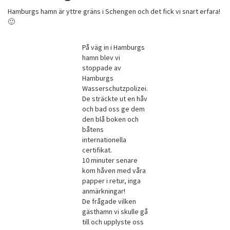
Hamburgs hamn är yttre gräns i Schengen och det fick vi snart erfara!
🙂
På väg in i Hamburgs
hamn blev vi
stoppade av
Hamburgs
Wasserschutzpolizei.
De sträckte ut en håv
och bad oss ge dem
den blå boken och
båtens
internationella
certifikat.
10 minuter senare
kom håven med våra
papper i retur, inga
anmärkningar!
De frågade vilken
gästhamn vi skulle gå
till och upplyste oss