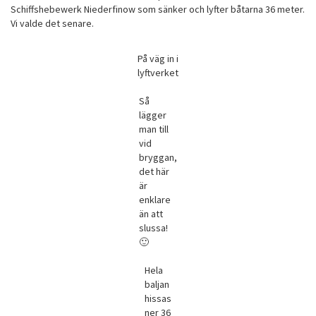
Schiffshebewerk Niederfinow som sänker och lyfter båtarna 36 meter.
Vi valde det senare.
På väg in i
lyftverket
Så
lägger
man till
vid
bryggan,
det här
är
enklare
än att
slussa!
🙂
Hela
baljan
hissas
ner 36