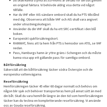
Du skall kunna styrka att EU-moms är betald för din båt genom
en original faktura. Vi behövde aldrig visa detta vid något
tillfälle.
Har du VHF eller AIS-sändare ombord skall du ha PTS tillstånd
med dig. Observera att både VHF och AIS skall vara angivet
under utrustningskategori.
Använder du din VHF skall du ha ett SRC-certifikat i den blå
boken.
Europeiskt sjukförsäkringskort.
RAINWAT, finns att ta hem från PTS:s hemsidor om ATIS, se VHF
nedan.
Pass, Hamburgs hamn är yttre gräns i Schengen och du måste
kunna visa upp ett gällande pass för samtliga ombord.
Båtförsäkring
Säkerställ att din båtförsäkring täcker södra Östersjön och de
europeiska vattenvägarna.
Reseförsäkring
Hemförsäkringen täcker 45 eller 60 dagar normalt och behövs om
någon blir sjuk och behöver transporteras hem på annat sätt än med
din båt. Skall du vara hemifrån längre än den tid som hemförsäkringen
täcker kan du teckna en kompletterande reseförsäkring. Vi använde
oss av Gouda reseförsäkring.