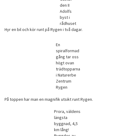
den II
Adolfs
byst i
rådhuset
Hyr en bil och kör runt på Rygen i två dagar.
En
spiralformad
gång tar oss
högt ovan
trädtopparna
i Naturerbe
Zentrum
Rygen
På toppen har man en magnifik utsikt runt Rygen.
Prora, väldens
längsta
byggnad, 4,5
km lång!
Byggdes av